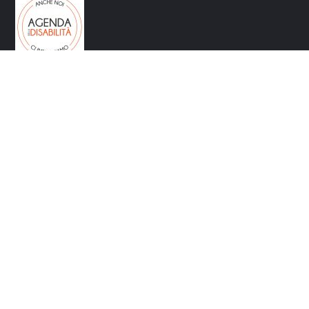
CONTATTI
Via Circonvallazione 9 10080 Rivara (TO)
info@galvallidelcanavese.it
galvallidelcanavese@legalmail.it
0124 310109
0124 310109