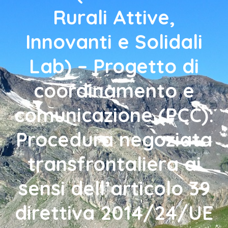
Rurali Attive,
Innovanti e Solidali
Lab) – Progetto di
coordinamento e
comunicazione (PCC):
Procedura negoziata
transfrontaliera ai
sensi dell’articolo 39
direttiva 2014/24/UE