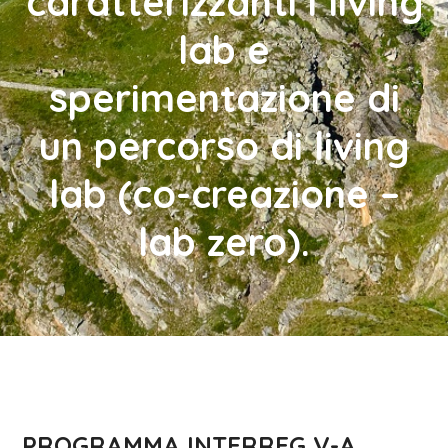
caratterizzanti i living
lab e
sperimentazione di
un percorso di living
lab (co-creazione –
lab zero).
PROGRAMMA INTERREG V-A