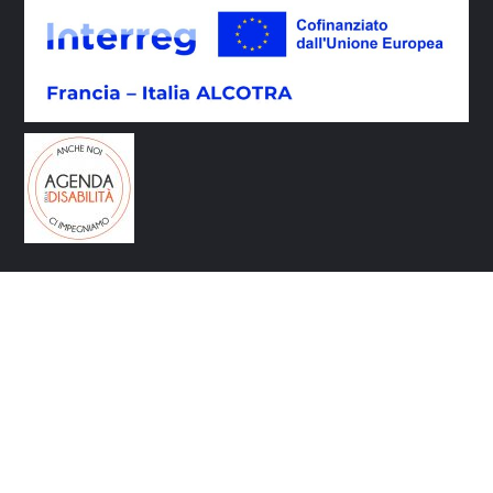
CONTATTI
Via Circonvallazione 9 10080 Rivara (TO)
info@galvallidelcanavese.it
galvallidelcanavese@legalmail.it