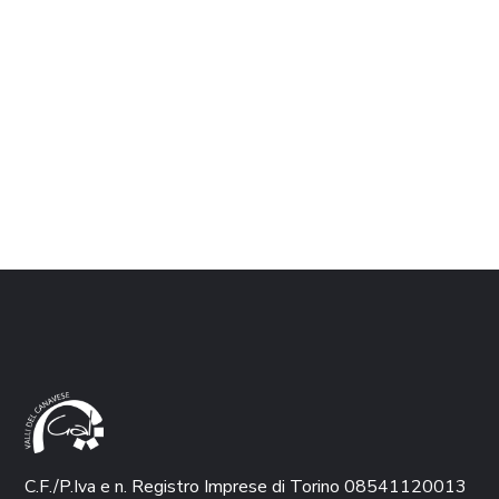
C.F./P.Iva e n. Registro Imprese di Torino 08541120013