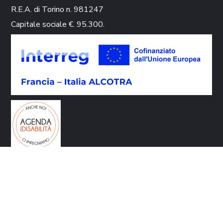
R.E.A. di Torino n. 981247
Capitale sociale €. 95.300.
CONTATTI
Via Circonvallazione 9 10080 Rivara (TO)
info@galvallidelcanavese.it