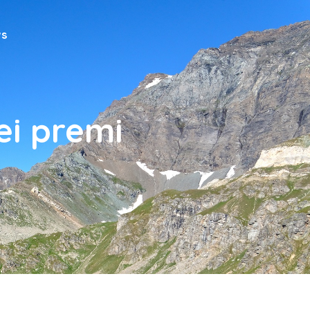
s
i premi