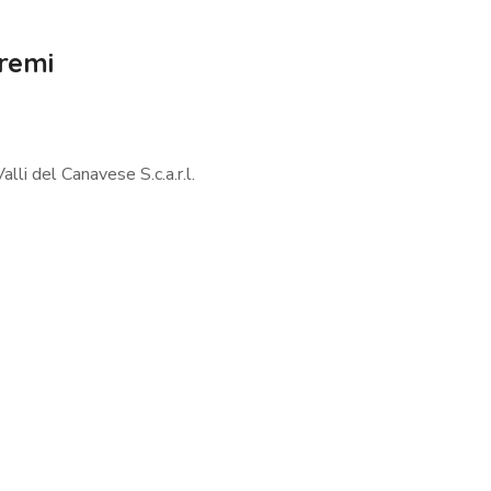
remi
lli del Canavese S.c.a.r.l.