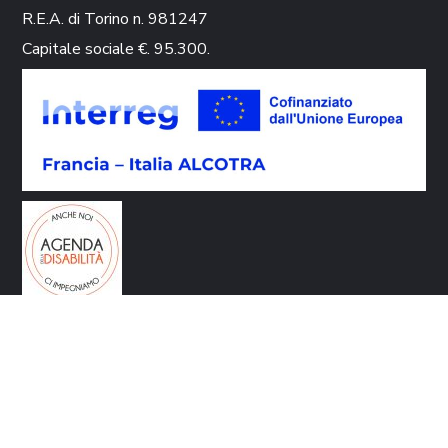
R.E.A. di Torino n. 981247
Capitale sociale €. 95.300.
CONTATTI
Via Circonvallazione 9 10080 Rivara (TO)
info@galvallidelcanavese.it