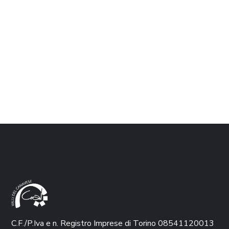
C.F./P.Iva e n. Registro Imprese di Torino 08541120013