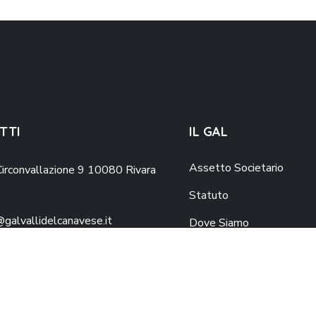
TTI
IL GAL
Assetto Societario
Circonvallazione 9 10080 Rivara
)
Statuto
@galvallidelcanavese.it
Dove Siamo
allidelcanavese@legalmail.it
Pubblicazioni/Download
4 310109
4 310109