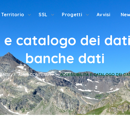
Territorio
SSL
Progetti
Avvisi
New
à e catalogo dei dat
banche dati
RENTE
ALTRI CONTENUTI
ACCESSIBILITÀ E CATALOGO DEI DAT