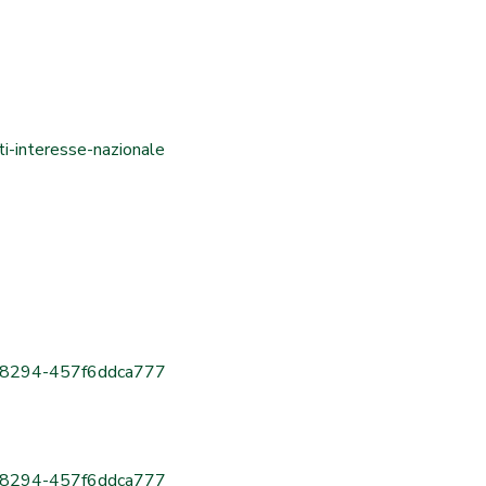
ti-interesse-nazionale
ee-8294-457f6ddca777
ee-8294-457f6ddca777