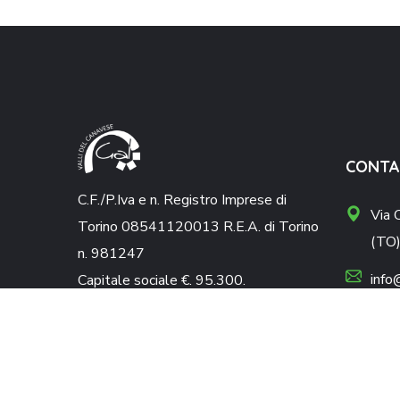
CONTA
C.F./P.Iva e n. Registro Imprese di
Via 
Torino 08541120013 R.E.A. di Torino
(TO
n. 981247
info
Capitale sociale €. 95.300.
galv
012
012