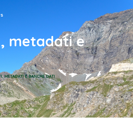
s
i, metadati e
I, METADATI E BANCHE DATI