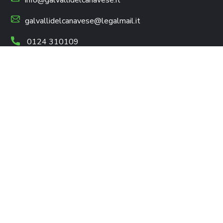
galvallidelcanavese@legalmail.it
0124 310109
0124 310109
IL GAL
Assetto Societario
Statuto
Dove Siamo