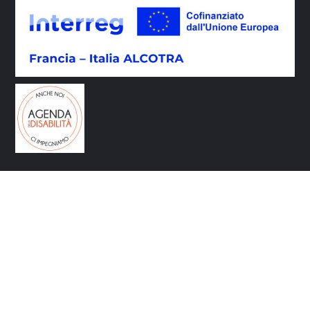
CONTATTI
Via Circonvallazione 9 10080 Rivara (TO)
info@galvallidelcanavese.it
galvallidelcanavese@legalmail.it