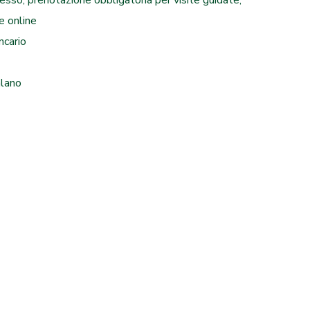
esso, prenotazione obbligatoria per visite guidate,
e online
ncario
alano