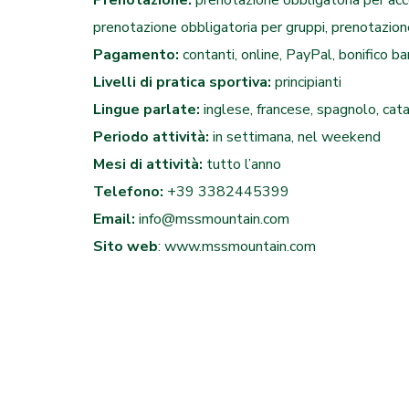
Prenotazione:
prenotazione obbligatoria per acc
prenotazione obbligatoria per gruppi, prenotazion
Pagamento:
contanti, online, PayPal, bonifico ba
Livelli di pratica sportiva:
principianti
Lingue parlate:
inglese, francese, spagnolo, cat
Periodo attività:
in settimana, nel weekend
Mesi di attività:
tutto l’anno
Telefono:
+
39
3382445399
Email:
info@mssmountain.com
Sito web
:
www.mssmountain.com