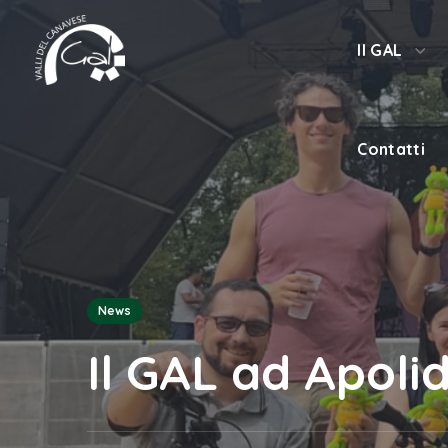
Contatti
Il GAL
Contatti
News
Il GAL ad Apolid