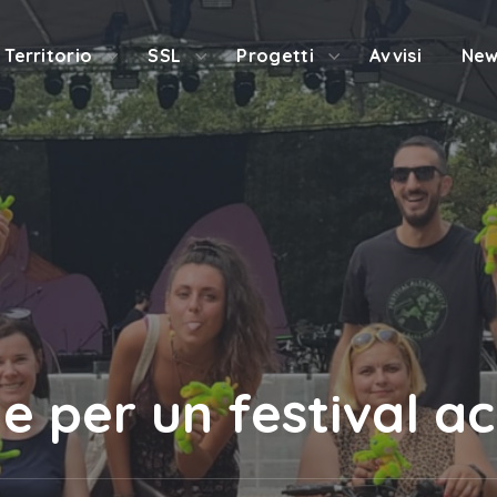
Territorio
SSL
Progetti
Avvisi
New
e per un festival ac