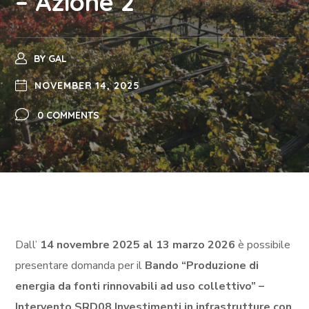
– Azione 2
BY
GAL
NOVEMBER 14, 2025
0 COMMENTS
Dall’
14
novembre 2025 al 13 marzo 2026
è possibile
presentare domanda per il
Bando “Produzione di
energia da fonti rinnovabili ad uso collettivo” –
Intervento SRD08 Investimenti in infrastrutture con