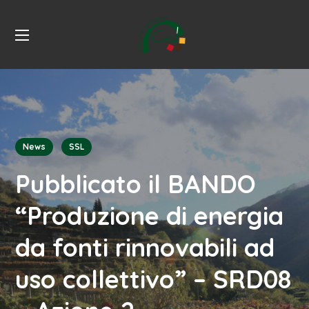
News
SSL
Pubblicato il BANDO
“Produzione di energia
da fonti rinnovabili ad
uso collettivo” – SRD08