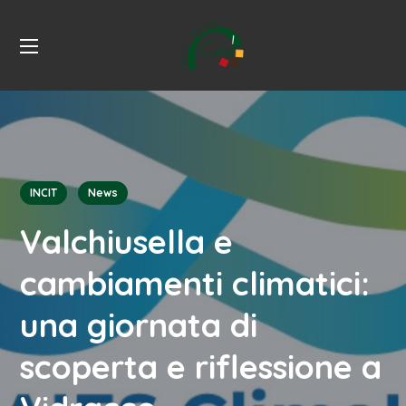
INCIT
News
Valchiusella e
cambiamenti climatici:
una giornata di
scoperta e riflessione a